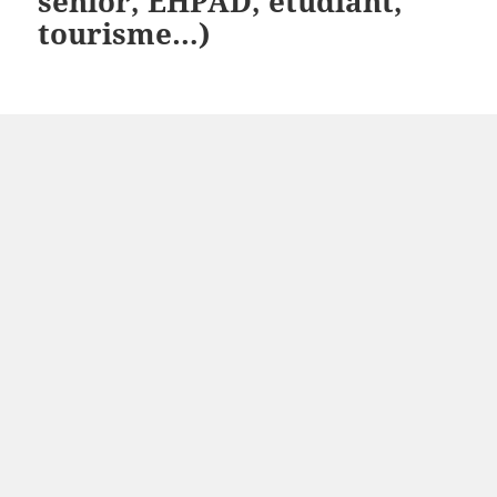
sénior, EHPAD, étudiant,
tourisme…)